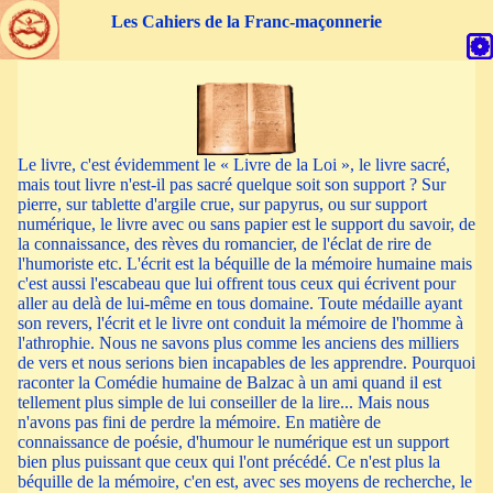
Les Cahiers de la Franc-maçonnerie
Warning
: Attempt to read property "titre" on null in
/home/u721029138/domains/cahiersdelafm.org/public_html/commu
on line
148
Warning
: Attempt to read property "ts_alt" on null in
/home/u721029138/domains/cahiersdelafm.org/public_html/commu
on line
151
Le livre, c'est évidemment le « Livre de la Loi », le livre sacré,
mais tout livre n'est-il pas sacré quelque soit son support ? Sur
Warning
: Attempt to read property "ts_lien" on null in
pierre, sur tablette d'argile crue, sur papyrus, ou sur support
/home/u721029138/domains/cahiersdelafm.org/public_html/commu
numérique, le livre avec ou sans papier est le support du savoir, de
on line
152
la connaissance, des rèves du romancier, de l'éclat de rire de
parent->chemin
false Array ( [0] => Tmenu Object ( [titre] =>
l'humoriste etc. L'écrit est la béquille de la mémoire humaine mais
Éditorial du maître de danse [id] => tit_m1 [iid] => i_tit_m1 [dest]
c'est aussi l'escabeau que lui offrent tous ceux qui écrivent pour
=> "../index.php" [smenu] => 0 [smdest] => x [items] => Array ( )
aller au delà de lui-même en tous domaine. Toute médaille ayant
[chemins] => x [chaine] =>
Éditorial du maître de danse
[usmenu]
son revers, l'écrit et le livre ont conduit la mémoire de l'homme à
=> [menuloc] => ) [1] => Tmenu Object ( [titre] => Les cahiers
l'athrophie. Nous ne savons plus comme les anciens des milliers
parus [id] => tit_m2 [iid] => i_tit_m2 [dest] => "../index.php"
de vers et nous serions bien incapables de les apprendre. Pourquoi
[smenu] => 0 [smdest] => parus [items] => Array ( ) [chemins] =>
raconter la Comédie humaine de Balzac à un ami quand il est
parus [chaine] =>
Les cahiers parus
[usmenu] => [menuloc] => ) [2]
tellement plus simple de lui conseiller de la lire... Mais nous
=> Tmenu Object ( [titre] => Les archives des cahiers [id] => tit_m3
n'avons pas fini de perdre la mémoire. En matière de
[iid] => i_tit_m3 [dest] => "../index.php" [smenu] => 0 [smdest] =>
connaissance de poésie, d'humour le numérique est un support
archives [items] => Array ( ) [chemins] => archives [chaine] =>
Les
bien plus puissant que ceux qui l'ont précédé. Ce n'est plus la
archives des cahiers
[usmenu] => [menuloc] => ) [3] => Tmenu
béquille de la mémoire, c'en est, avec ses moyens de recherche, le